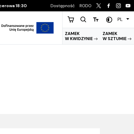
Dostępność
RODO
acerowa 18:30
PL
ZAMEK
ZAMEK
W KWIDZYNIE
W SZTUMIE