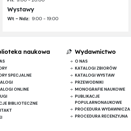
Wystawy
Wt - Ndz:
9:00 - 19:00
blioteka naukowa
Wydawnictwo
AS
O NAS
ORY
KATALOGI ZBIORÓW
ORY SPECJALNE
KATALOGI WYSTAW
ALOGI
PRZEWODNIKI
ALOGI ONLINE
MONOGRAFIE NAUKOWE
UGI
PUBLIKACJE
POPULARNONAUKOWE
CJE BIBLIOTECZNE
PROCEDURA WYDAWNICZA
NTAKT
PROCEDURA RECENZYJNA
KI