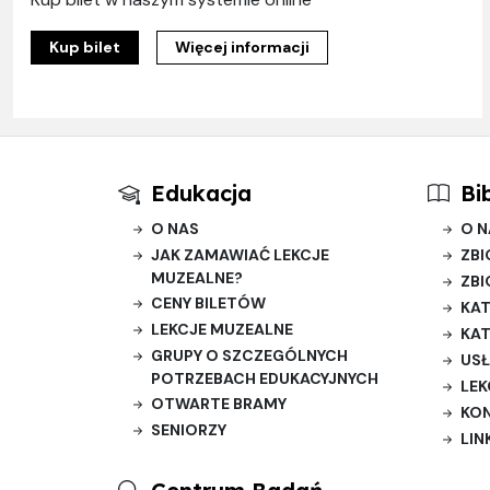
Kup bilet
Więcej informacji
Edukacja
Bi
O NAS
O N
JAK ZAMAWIAĆ LEKCJE
ZBI
MUZEALNE?
ZBI
CENY BILETÓW
KAT
LEKCJE MUZEALNE
KAT
GRUPY O SZCZEGÓLNYCH
USŁ
POTRZEBACH EDUKACYJNYCH
LEK
OTWARTE BRAMY
KO
SENIORZY
LIN