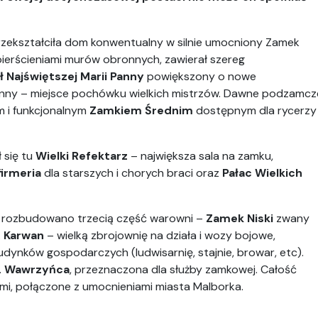
przekształciła dom konwentualny w silnie umocniony Zamek
pierścieniami murów obronnych, zawierał szereg
ł Najświętszej Marii Panny
powiększony o nowe
 Anny – miejsce pochówku wielkich mistrzów. Dawne podzamcz
m i funkcjonalnym
Zamkiem Średnim
dostępnym dla rycerzy
 się tu
Wielki Refektarz
– największa sala na zamku,
firmeria
dla starszych i chorych braci oraz
Pałac Wielkich
 i rozbudowano trzecią część warowni –
Zamek Niski
zwany
.
Karwan
– wielką zbrojownię na działa i wozy bojowe,
dynków gospodarczych (ludwisarnię, stajnie, browar, etc).
w. Wawrzyńca
, przeznaczona dla służby zamkowej. Całość
ami, połączone z umocnieniami miasta Malborka.