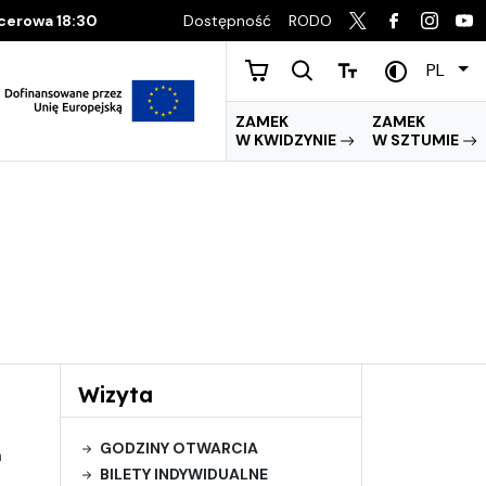
Dostępność
RODO
acerowa 18:30
PL
ZAMEK
ZAMEK
W KWIDZYNIE
W SZTUMIE
Wizyta
GODZINY OTWARCIA
m
BILETY INDYWIDUALNE