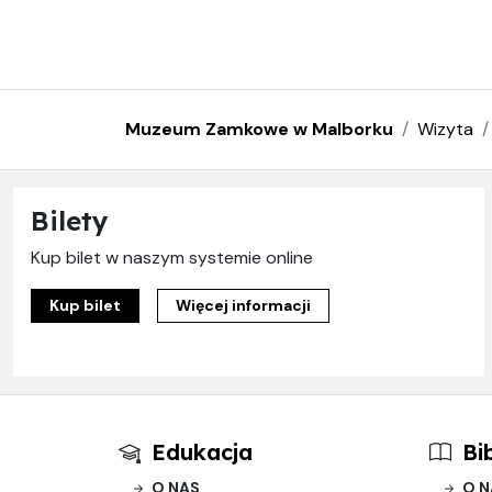
Muzeum Zamkowe w Malborku
Wizyta
Bilety
Kup bilet w naszym systemie online
Kup bilet
Więcej informacji
Edukacja
Bi
O NAS
O N