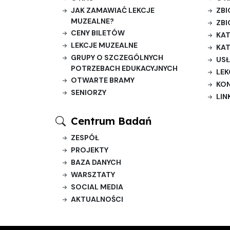
JAK ZAMAWIAĆ LEKCJE
ZBI
MUZEALNE?
ZBI
CENY BILETÓW
KAT
LEKCJE MUZEALNE
KAT
GRUPY O SZCZEGÓLNYCH
USŁ
POTRZEBACH EDUKACYJNYCH
LEK
OTWARTE BRAMY
KO
SENIORZY
LIN
Centrum Badań
ZESPÓŁ
PROJEKTY
BAZA DANYCH
WARSZTATY
SOCIAL MEDIA
AKTUALNOŚCI