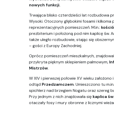
nowych funkcji.
Trwająca blisko czterdzieści lat rozbudowa 
Wysoki. Otoczony głębokimi fosami i kilkoma 
reprezentacyjnych pomieszczeń. M.in.:
kośció
prezbiterium i położoną pod nim kaplicę św.
także uległo rozbudowie, stając się obszerny
– gości z Europy Zachodniej.
Oprócz pomieszczeń mieszkalnych, znajdował
przykryta pięknym sklepieniem palmowym,
In
Mistrzów
.
W XIV i pierwszej połowie XV wieku założono
odtąd
Przedzamczem
. Umieszczono tu m.in
spichlerz nad brzegiem Nogatu oraz szereg bu
Przy jednym z nich znajdowała się
kaplica ś
otaczały fosy i mury obronne z licznymi wież