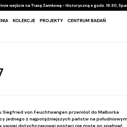
tnie wejście na Trasę Zamkową - Historyczną o godz. 16:30, Sp
NIA
KOLEKCJE
PROJEKTY
CENTRUM BADAŃ
7
nu Siegfried von Feuchtwangen przeniósł do Malborka
licy jednego z najpotężniejszych państw na południowy
 w swojej dotychczasowej postaci nie może on spełniać