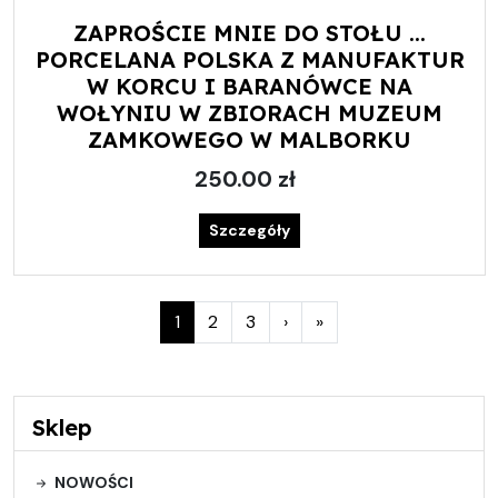
ZAPROŚCIE MNIE DO STOŁU ...
PORCELANA POLSKA Z MANUFAKTUR
W KORCU I BARANÓWCE NA
WOŁYNIU W ZBIORACH MUZEUM
ZAMKOWEGO W MALBORKU
250.00 zł
Szczegóły
Page
Current
Page
Page
1
2
3
›
»
navigation
Page
Sklep
NOWOŚCI