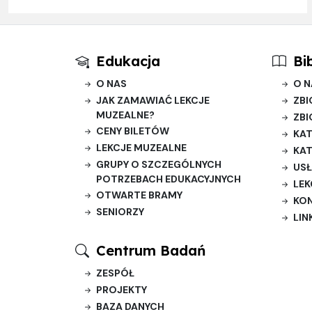
Edukacja
Bi
O NAS
O N
JAK ZAMAWIAĆ LEKCJE
ZBI
MUZEALNE?
ZBI
CENY BILETÓW
KAT
LEKCJE MUZEALNE
KAT
GRUPY O SZCZEGÓLNYCH
USŁ
POTRZEBACH EDUKACYJNYCH
LEK
OTWARTE BRAMY
KO
SENIORZY
LIN
Centrum Badań
ZESPÓŁ
PROJEKTY
BAZA DANYCH