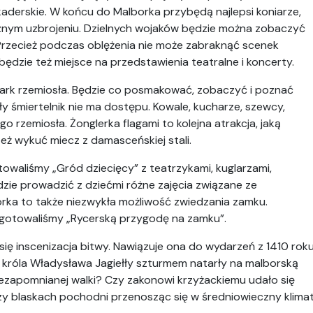
aderskie. W końcu do Malborka przybędą najlepsi koniarze,
cznym uzbrojeniu. Dzielnych wojaków będzie można zobaczyć
 Przecież podczas oblężenia nie może zabraknąć scenek
będzie też miejsce na przedstawienia teatralne i koncerty.
mark rzemiosła. Będzie co posmakować, zobaczyć i poznać
y śmiertelnik nie ma dostępu. Kowale, kucharze, szewcy,
go rzemiosła. Żonglerka flagami to kolejna atrakcja, jaką
ż wykuć miecz z damasceńskiej stali.
owaliśmy „Gród dziecięcy” z teatrzykami, kuglarzami,
zie prowadzić z dziećmi różne zajęcia związane ze
rka to także niezwykła możliwość zwiedzania zamku.
zygotowaliśmy „Rycerską przygodę na zamku”.
 się inscenizacja bitwy. Nawiązuje ona do wydarzeń z 1410 roku
ą króla Władysława Jagiełły szturmem natarły na malborską
niezapomnianej walki? Czy zakonowi krzyżackiemu udało się
y blaskach pochodni przenosząc się w średniowieczny klima