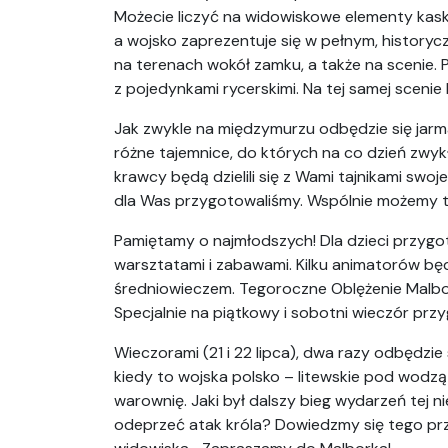
Możecie liczyć na widowiskowe elementy kask
a wojsko zaprezentuje się w pełnym, history
na terenach wokół zamku, a także na scenie.
z pojedynkami rycerskimi. Na tej samej scenie 
Jak zwykle na międzymurzu odbędzie się jar
różne tajemnice, do których na co dzień zwykł
krawcy będą dzielili się z Wami tajnikami swoje
dla Was przygotowaliśmy. Wspólnie możemy te
Pamiętamy o najmłodszych! Dla dzieci przygot
warsztatami i zabawami. Kilku animatorów będ
średniowieczem. Tegoroczne Oblężenie Malbo
Specjalnie na piątkowy i sobotni wieczór pr
Wieczorami (21 i 22 lipca), dwa razy odbędzie
kiedy to wojska polsko – litewskie pod wodz
warownię. Jaki był dalszy bieg wydarzeń tej 
odeprzeć atak króla? Dowiedzmy się tego prz