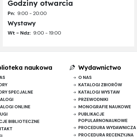
Godziny otwarcia
Pn:
9:00 - 20:00
Wystawy
Wt - Ndz:
9:00 - 19:00
blioteka naukowa
Wydawnictwo
AS
O NAS
ORY
KATALOGI ZBIORÓW
ORY SPECJALNE
KATALOGI WYSTAW
ALOGI
PRZEWODNIKI
ALOGI ONLINE
MONOGRAFIE NAUKOWE
UGI
PUBLIKACJE
POPULARNONAUKOWE
CJE BIBLIOTECZNE
PROCEDURA WYDAWNICZA
NTAKT
PROCEDURA RECENZYJNA
KI