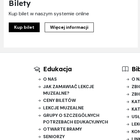
Bilety
Kup bilet w naszym systemie online
Kup bilet
Więcej informacji
Edukacja
Bi
O NAS
O N
JAK ZAMAWIAĆ LEKCJE
ZBI
MUZEALNE?
ZBI
CENY BILETÓW
KAT
LEKCJE MUZEALNE
KAT
GRUPY O SZCZEGÓLNYCH
USŁ
POTRZEBACH EDUKACYJNYCH
LEK
OTWARTE BRAMY
KO
SENIORZY
LIN