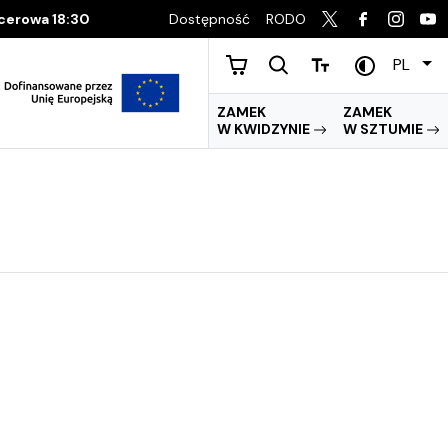
Dostępność
RODO
acerowa 18:30
PL
ZAMEK
ZAMEK
W KWIDZYNIE
W SZTUMIE