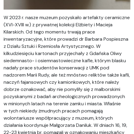
W 2023 r. nasze muzeum pozyskało artefakty ceramiczne
(XVI-XVIII w.) z prywatnej kolekcji Elżbiety i Macieja
Kilarskich. Od tego momentu trwają prace
inwentaryzacyjne, które prowadzi dr Barbara Pospieszna
z Działu Sztuki i Rzemiosła Artystycznego. W
kilkudziesięciu kartonach przyjechały z Gdańska Oliwy
siedemnasto- i osiemnastowieczne kafle, którym blasku
nadały prace studentów konserwacji z UMK pod
nadzorem Marii Rudy, ale też mnóstwo reliktów także kafli,
naczyń fajansowych czy kamionkowych, które należy
dobrze oznakować, aby nie pomyliły się z malborskimi
pozyskanymi z badań archeologicznych prowadzonych
w minionych latach na terenie zamku i miasta. Właśnie
w tych niekiedy żmudnych pracach pomagają
wolontariusze współpracujący z muzeum, których
działania koordynuje Małgorzata Daniluk. W dniach 16, 19,
22-23 kwietnia br. pomagali w oznakowaniu mieszkańcy