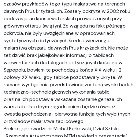
czasów przykładów tego typu malarstwa na terenach
dawnych Prus krzyżackich. Zostały odkryte w 2002 roku
podczas prac konserwatorskich prowadzonych przy
głównym ołtarzu świątyni. Ze względu na fakt późnego
odkrycia, nie były uwzględniane w opracowaniach
syntetycznych dotyczących średniowiecznego
malarstwa obszaru dawnych Prus krzyżackich. Nie może
też dziwić brak jakiejkolwiek informacji o tablicach
w inwentarzach i katalogach dotyczących kościoła w
Sępopolu, bowiem te pochodzą z końca XIX wieku i 2
połowy XX wieku, gdy tablice pozostawały ukryte. W
ramach wystąpienia przedstawione zostaną wyniki badań
techniczno-technologicznych wykonania tablic
oraz na ich podstawie wskazana zostanie geneza ich
warsztatu. Istotnym zagadnieniem będzie również
kwestia pochodzenia i pierwotna funkcja tych wybitnych
przykładów malarstwa tablicowego.
Prelekcję prowadzi: dr Michał Kurkowski, Dział Sztuki
i Rzemiosła Artystycznego MZM (wykład z prezentacją).