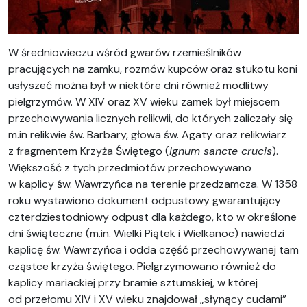
W średniowieczu wśród gwarów rzemieślników
pracujących na zamku, rozmów kupców oraz stukotu koni
usłyszeć można był w niektóre dni również modlitwy
pielgrzymów. W XIV oraz XV wieku zamek był miejscem
przechowywania licznych relikwii, do których zaliczały się
m.in relikwie św. Barbary, głowa św. Agaty oraz relikwiarz
z fragmentem Krzyża Świętego (
ignum sancte crucis
).
Większość z tych przedmiotów przechowywano
w kaplicy św. Wawrzyńca na terenie przedzamcza. W 1358
roku wystawiono dokument odpustowy gwarantujący
czterdziestodniowy odpust dla każdego, kto w określone
dni świąteczne (m.in. Wielki Piątek i Wielkanoc) nawiedzi
kaplicę św. Wawrzyńca i odda część przechowywanej tam
cząstce krzyża świętego. Pielgrzymowano również do
kaplicy mariackiej przy bramie sztumskiej, w której
od przełomu XIV i XV wieku znajdował „słynący cudami”