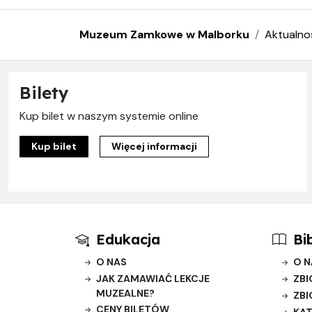
Muzeum Zamkowe w Malborku
Aktualno
Bilety
Kup bilet w naszym systemie online
Kup bilet
Więcej informacji
Edukacja
Bi
O NAS
O N
JAK ZAMAWIAĆ LEKCJE
ZBI
MUZEALNE?
ZBI
CENY BILETÓW