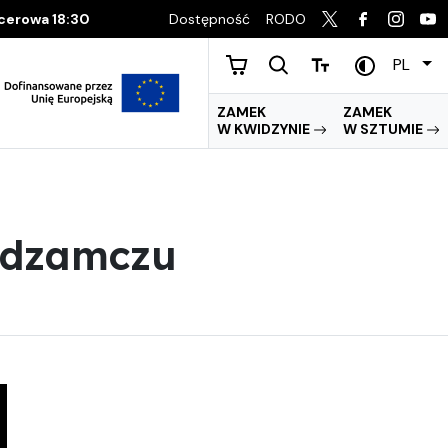
Dostępność
RODO
acerowa 18:30
PL
ZAMEK
ZAMEK
W KWIDZYNIE
W SZTUMIE
edzamczu