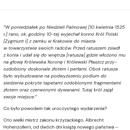
”W poniedziałek po Niedzieli Palmowej [10 kwietnia 1525
r.] rano, ok. godziny 10-tej wyjechał konno Król Polski
[Zygmunt I] z zamku w Krakowie do miasta
w towarzystwie swoich radców. Przed ratuszem zsiadł
z konia i udał się do wnętrza [ratusza] gdzie włożono mu
na głowę Królewska Koronę i Królewski Płaszcz przy­
ozdobiony doskonale złotem i perłami. Obok ratusza
było wybudowane na podwyż­szeniu podium do
siedzenia pokryte tapetami ozdobionymi fragmentami
złotem oraz czerwonymi dywanami. Tutaj król zajął
swoje miejsce.”
Co było powodem tak uroczystego wydarzenia?
Oto wielki mistrz zakonu krzyżackiego, Albrecht
Hohenzollern, od dwóch dni książę nowego państwa –