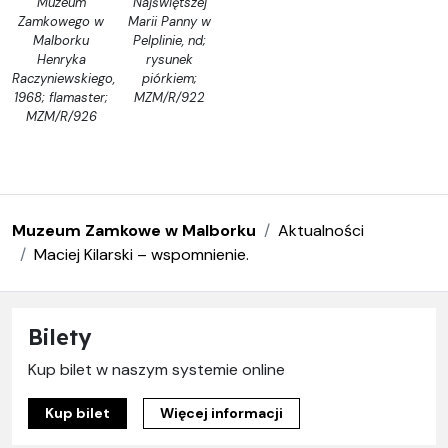
Muzeum
Najświętszej
Zamkowego w
Marii Panny w
Malborku
Pelplinie, nd;
Henryka
rysunek
Raczyniewskiego,
piórkiem;
1968; flamaster;
MZM/R/922
MZM/R/926
Muzeum Zamkowe w Malborku
Aktualności
Maciej Kilarski – wspomnienie.
Bilety
Kup bilet w naszym systemie online
Kup bilet
Więcej informacji