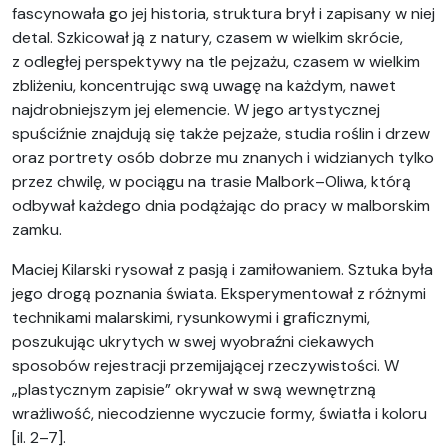
fascynowała go jej historia, struktura brył i zapisany w niej
detal. Szkicował ją z natury, czasem w wielkim skrócie,
z odległej perspektywy na tle pejzażu, czasem w wielkim
zbliżeniu, koncentrując swą uwagę na każdym, nawet
najdrobniejszym jej elemencie. W jego artystycznej
spuściźnie znajdują się także pejzaże, studia roślin i drzew
oraz portrety osób dobrze mu znanych i widzianych tylko
przez chwilę, w pociągu na trasie Malbork–Oliwa, którą
odbywał każdego dnia podążając do pracy w malborskim
zamku.
Maciej Kilarski rysował z pasją i zamiłowaniem. Sztuka była
jego drogą poznania świata. Eksperymentował z różnymi
technikami malarskimi, rysunkowymi i graficznymi,
poszukując ukrytych w swej wyobraźni ciekawych
sposobów rejestracji przemijającej rzeczywistości. W
„plastycznym zapisie” okrywał w swą wewnętrzną
wrażliwość, niecodzienne wyczucie formy, światła i koloru
[il. 2–7].