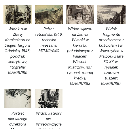
Widok ruin
Pejzaż
Widok wjazdu
Widok
Złotej
tatrzański, 1946;
na Zamek
fragmentu
Kamieniczki na
technika
Wysoki w
przedzamcza z
Długim Targu w
mieszana;
kierunku
kościołem św.
Gdańsku, 1946;
MZM/R/940
południowym z
Wawrzyńca w
poddruk
Pałacem
Malborku, lata
linorytowy,
Wielkich
60.XX w.;
litografia;
Mistrzów, nd.;
rysunek
MZM/R/915
rysunek czarną
czarnym
kredką;
tuszem;
MZM/R/863
MZM/R/862
Portret
Widok katedry
pierwszego
pw.
dyrektora
Wniebowzięcia