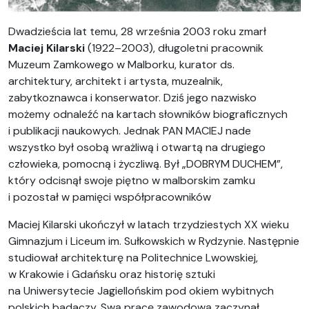
Dwadzieścia lat temu, 28 września 2003 roku zmarł
Maciej Kilarski
(1922–2003), długoletni pracownik
Muzeum Zamkowego w Malborku, kurator ds.
architektury, architekt i artysta, muzealnik,
zabytkoznawca i konserwator. Dziś jego nazwisko
możemy odnaleźć na kartach słowników biograficznych
i publikacji naukowych. Jednak PAN MACIEJ nade
wszystko był osobą wrażliwą i otwartą na drugiego
człowieka, pomocną i życzliwą. Był „DOBRYM DUCHEM”,
który odcisnął swoje piętno w malborskim zamku
i pozostał w pamięci współpracowników
Maciej Kilarski ukończył w latach trzydziestych XX wieku
Gimnazjum i Liceum im. Sułkowskich w Rydzynie. Następnie
studiował architekturę na Politechnice Lwowskiej,
w Krakowie i Gdańsku oraz historię sztuki
na Uniwersytecie Jagiellońskim pod okiem wybitnych
polskich badaczy. Swą pracę zawodową zaczynał