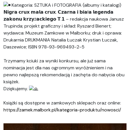
Kategoria: SZTUKA i FOTOGRAFIA (albumy i katalogi)
𝗡𝗶𝗴𝗿𝗮 𝗰𝗿𝘂𝘅 𝗺𝗮𝗹𝗮 𝗰𝗿𝘂𝘅. 𝗖𝘇𝗮𝗿𝗻𝗮 𝗶 𝗯𝗶𝗮ł𝗮 𝗹𝗲𝗴𝗲𝗻𝗱𝗮
𝘇𝗮𝗸𝗼𝗻𝘂 𝗸𝗿𝘇𝘆ż𝗮𝗰𝗸𝗶𝗲𝗴𝗼 𝗧.𝟭 – redakcja naukowa Janusz
Trupinda; projekt graficzny i skład: Ryszard Bienert;
wydawca: Muzeum Zamkowe w Malborku; druk i oprawa:
Drukarnia DRUKMANIA Natalia Łuczak Krystian Łuczak,
Daszewice; ISBN 978-93-969493-2-5
Trzymamy kciuki za wyniki konkursu, ale już sama
nominacja jest dla nas ogromnym wyróżnieniem i na
pewno najlepszą rekomendacją i zachęta do nabycia obu
książek.
Dziękujemy.
Książki są dostępne w zamkowych sklepach oraz online:
https://zamek.malbork.pl/kategoria-produktu/nowosci/