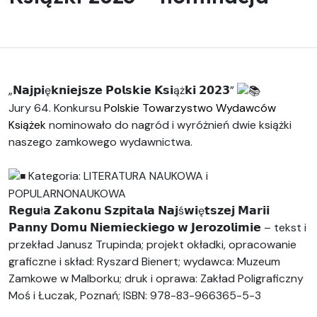
„𝗡𝗮𝗷𝗽𝗶ę𝗸𝗻𝗶𝗲𝗷𝘀𝘇𝗲 𝗣𝗼𝗹𝘀𝗸𝗶𝗲 𝗞𝘀𝗶ąż𝗸𝗶 𝟮𝟬𝟮𝟯”
Jury 64. Konkursu
Polskie Towarzystwo Wydawców
Książek
nominowało do nagród i wyróżnień dwie książki
naszego zamkowego wydawnictwa.
Kategoria: LITERATURA NAUKOWA i
POPULARNONAUKOWA
𝗥𝗲𝗴𝘂ł𝗮 𝗭𝗮𝗸𝗼𝗻𝘂 𝗦𝘇𝗽𝗶𝘁𝗮𝗹𝗮 𝗡𝗮𝗷ś𝘄𝗶ę𝘁𝘀𝘇𝗲𝗷 𝗠𝗮𝗿𝗶𝗶
𝗣𝗮𝗻𝗻𝘆 𝗗𝗼𝗺𝘂 𝗡𝗶𝗲𝗺𝗶𝗲𝗰𝗸𝗶𝗲𝗴𝗼 𝘄 𝗝𝗲𝗿𝗼𝘇𝗼𝗹𝗶𝗺𝗶𝗲 – tekst i
przekład Janusz Trupinda; projekt okładki, opracowanie
graficzne i skład: Ryszard Bienert; wydawca: Muzeum
Zamkowe w Malborku; druk i oprawa: Zakład Poligraficzny
Moś i Łuczak, Poznań; ISBN: 978-83-966365-5-3