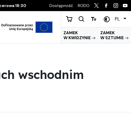
Dostępność
RODO
acerowa 18:30
PL
ZAMEK
ZAMEK
W KWIDZYNIE
W SZTUMIE
ach wschodnim