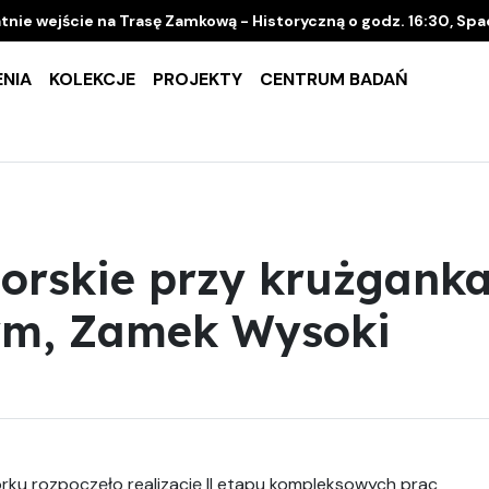
tnie wejście na Trasę Zamkową - Historyczną o godz. 16:30, Sp
NIA
KOLEKCJE
PROJEKTY
CENTRUM BADAŃ
torskie przy krużgank
ym, Zamek Wysoki
u rozpoczęło realizację II etapu kompleksowych prac