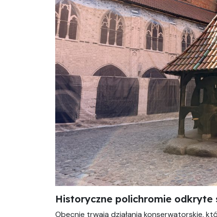
Historyczne polichromie odkryte
Obecnie trwają działania konserwatorskie, k