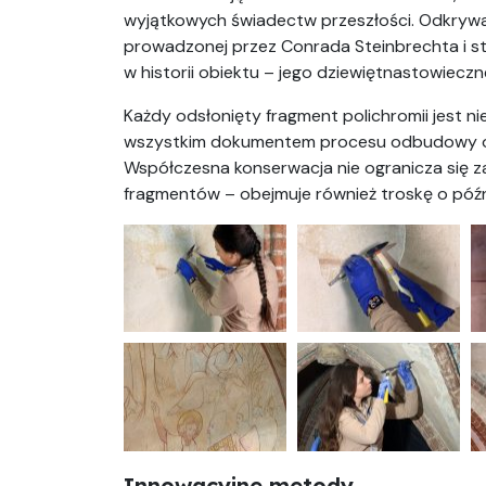
wyjątkowych świadectw przeszłości. Odkry
prowadzonej przez Conrada Steinbrechta i sta
w historii obiektu – jego dziewiętnastowieczne
Każdy odsłonięty fragment polichromii jest n
wszystkim dokumentem procesu odbudowy or
Współczesna konserwacja nie ogranicza się 
fragmentów – obejmuje również troskę o późnie
Innowacyjne metody