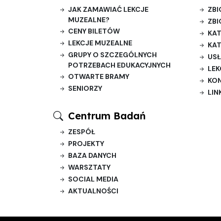
JAK ZAMAWIAĆ LEKCJE
ZBI
MUZEALNE?
ZBI
CENY BILETÓW
KAT
LEKCJE MUZEALNE
KAT
GRUPY O SZCZEGÓLNYCH
USŁ
POTRZEBACH EDUKACYJNYCH
LEK
OTWARTE BRAMY
KO
SENIORZY
LIN
Centrum Badań
ZESPÓŁ
PROJEKTY
BAZA DANYCH
WARSZTATY
SOCIAL MEDIA
AKTUALNOŚCI