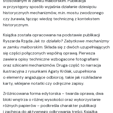
stosowanym w zamku malborskim. Publikacja
w przystępny sposób wyjaśnia działanie dziesięciu
historycznych mechanizmów, m.in. mostu zwodzonego
czy żurawia, łącząc wiedzę techniczną z kontekstem
historycznym.
Książka została opracowana na podstawie publikacji
Ryszarda Rząda
Jak to działało? Zabytkowe mechanizmy
w zamku malborskim
. Składa się z dwóch uzupełniających
się części połączonych wspólną oprawą. Pierwsza
zawiera opisy techniczne wzbogacone fotografiami
oraz szkicami mechanizmów. Druga część to narracja
ilustracyjna z rysunkami Agaty Królak, uzupełniona
o elementy angażujące odbiorcę, takie jak rozkładane
karty, wklejane notatki czy odręczne zapisy.
Zróżnicowana forma edytorska – twarda oprawa, dwa
bloki wnętrza o różnej wysokości oraz wykorzystanie
różnych papierów – podkreśla charakter publikacji
i zachęca do aktywnego odkrywania treści. Książka