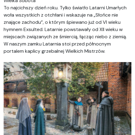
Wielka Sobota
To najcichszy dzień roku. Tylko światło Latarni Umarłych
woła wszystkich z otchłani i wskazuje na „Słońce nie
znające zachodu”, o którym śpiewano już od VI wieku
hymnem Exsulted. Latarnie powstawały od XII wieku w
miejscach związanych ze śmiercią, łącząc niebo z ziemią.
W naszym zamku Latarnia stoi przed północnym
portalem kaplicy grzebalnej Wielkich Mistrzów.