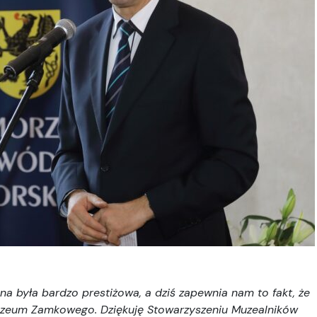
a była bardzo prestiżowa, a dziś zapewnia nam to fakt, że
uzeum Zamkowego. Dziękuję Stowarzyszeniu Muzealników