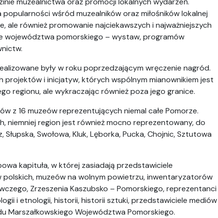
zinie muzealnictwa oraz promocji lokalnych wydarzeń.
na popularności wśród muzealników oraz miłośników lokalnej
anie, ale również promowanie najciekawszych i najważniejszych
enie województwa pomorskiego – wystaw, programów
nictw.
realizowane były w roku poprzedzającym wręczenie nagród.
ch projektów i inicjatyw, których wspólnym mianownikiem jest
zego regionu, ale wykraczając również poza jego granice.
tów z 16 muzeów reprezentujących niemal całe Pomorze.
ch, niemniej region jest również mocno reprezentowany, do
z, Słupska, Swołowa, Kluk, Lęborka, Pucka, Chojnic, Sztutowa
wa kapituła, w której zasiadają przedstawiciele
ów polskich, muzeów na wolnym powietrzu, inwentaryzatorów
czego, Zrzeszenia Kaszubsko – Pomorskiego, reprezentanci
i i etnologii, historii, historii sztuki, przedstawiciele mediów
ędu Marszałkowskiego Województwa Pomorskiego.