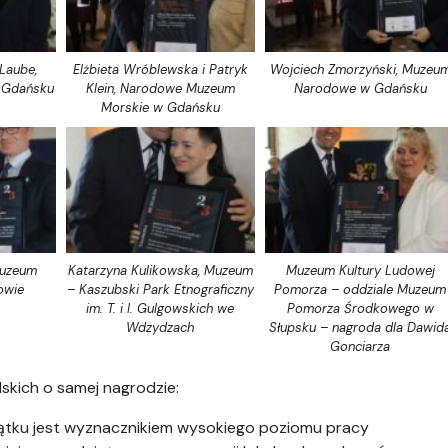
Laube,
Elżbieta Wróblewska i Patryk
Wojciech Zmorzyński, Muzeu
 Gdańsku
Klein, Narodowe Muzeum
Narodowe w Gdańsku
Morskie w Gdańsku
Muzeum
Katarzyna Kulikowska, Muzeum
Muzeum Kultury Ludowej
owie
– Kaszubski Park Etnograficzny
Pomorza – oddziale Muzeum
im. T. i I. Gulgowskich we
Pomorza Środkowego w
Wdzydzach
Słupsku – nagroda dla Dawid
Gonciarza
skich o samej nagrodzie:
tku jest wyznacznikiem wysokiego poziomu pracy