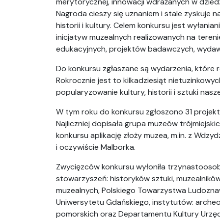
merytorycznej, innowacji wdrażanych w dzied
Nagroda cieszy się uznaniem i stale zyskuje 
historii i kultury. Celem konkursu jest wyłani
inicjatyw muzealnych realizowanych na ter
edukacyjnych, projektów badawczych, wydaw
Do konkursu zgłaszane są wydarzenia, które 
Rokrocznie jest to kilkadziesiąt nietuzinkowy
popularyzowanie kultury, historii i sztuki nas
W tym roku do konkursu zgłoszono 31 projek
Najliczniej dopisała grupa muzeów trójmiejski
konkursu aplikację złoży muzea, m.in. z Wdzyd
i oczywiście Malborka.
Zwycięzców konkursu wyłoniła trzynastoosobo
stowarzyszeń: historyków sztuki, muzealnik
muzealnych, Polskiego Towarzystwa Ludoznaw
Uniwersytetu Gdańskiego, instytutów: archeologi
pomorskich oraz Departamentu Kultury Urz