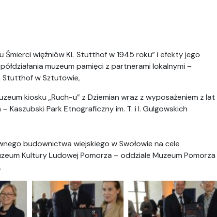
zu Śmierci więźniów KL Stutthof w 1945 roku” i efekty jego
współdziałania muzeum pamięci z partnerami lokalnymi –
 Stutthof w Sztutowie,
muzeum kiosku „Ruch-u” z Dziemian wraz z wyposażeniem z lat
 Kaszubski Park Etnograficzny im. T. i I. Gulgowskich
wnego budownictwa wiejskiego w Swołowie na cele
uzeum Kultury Ludowej Pomorza – oddziale Muzeum Pomorza
.