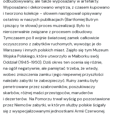
odbudowywany, ale także wyposażany w artefakty.
Wyposażano i dekorowano wnętrza, z czasem kupowano
i tworzono kolekcje – słowem następował opisywany
ostatnio w naszych publikacjach (Bartłomiej Butryn
i piszący te słowa) proces muzealizacji. Było to
nierozerwalnie związane z procesem odbudowy.
Tymczasem po II wojnie światowej zamek całkowicie
oczyszczono z zabytków ruchomych, wywożąc je do
Warszawy i innych polskich miast. Zajęło się tym Muzeum
Wojska Polskiego, które utworzyło w Malborku swój
Oddział (1945-1950). Dziś okres ten ocenia się różnie,
na ogół negatywnie, ale pamiętać trzeba, że wtedy,
wobec zniszczenia zamku i jego niepewnej przyszłości
należało zabytki te zabezpieczyć. Ruiny zamku były
penetrowane przez szabrowników, poszukiwaczy
skarbów, różnej maści przestępców, maruderów
i dezerterów. Na Pomorzu trwał wyścig po pozostawione
przez Niemców zabytki, w którym służby polskie ścigały
się z wyspecjalizowanymi jednostkami Armii Czerwonej.