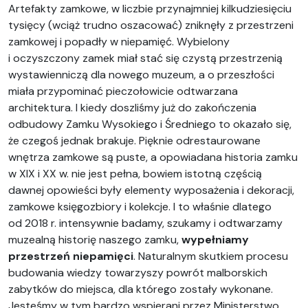
Artefakty zamkowe, w liczbie przynajmniej kilkudziesięciu
tysięcy (wciąż trudno oszacować) zniknęły z przestrzeni
zamkowej i popadły w niepamięć. Wybielony
i oczyszczony zamek miał stać się czystą przestrzenią
wystawienniczą dla nowego muzeum, a o przeszłości
miała przypominać pieczołowicie odtwarzana
architektura. I kiedy doszliśmy już do zakończenia
odbudowy Zamku Wysokiego i Średniego to okazało się,
że czegoś jednak brakuje. Pięknie odrestaurowane
wnętrza zamkowe są puste, a opowiadana historia zamku
w XIX i XX w. nie jest pełna, bowiem istotną częścią
dawnej opowieści były elementy wyposażenia i dekoracji,
zamkowe księgozbiory i kolekcje. I to właśnie dlatego
od 2018 r. intensywnie badamy, szukamy i odtwarzamy
muzealną historię naszego zamku,
wypełniamy
przestrzeń niepamięci
. Naturalnym skutkiem procesu
budowania wiedzy towarzyszy powrót malborskich
zabytków do miejsca, dla którego zostały wykonane.
Jesteśmy w tym bardzo wspierani przez Ministerstwo