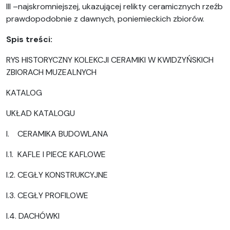
III –najskromniejszej, ukazującej relikty ceramicznych rzeźb
prawdopodobnie z dawnych, poniemieckich zbiorów.
Spis treści:
RYS HISTORYCZNY KOLEKCJI CERAMIKI W KWIDZYŃSKICH
ZBIORACH MUZEALNYCH
KATALOG
UKŁAD KATALOGU
I. CERAMIKA BUDOWLANA
I.1. KAFLE I PIECE KAFLOWE
I.2. CEGŁY KONSTRUKCYJNE
I.3. CEGŁY PROFILOWE
I.4. DACHÓWKI