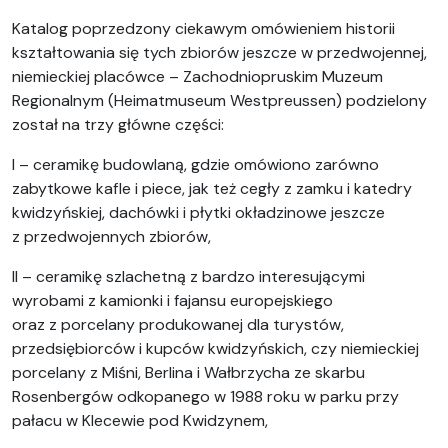
Katalog poprzedzony ciekawym omówieniem historii
kształtowania się tych zbiorów jeszcze w przedwojennej,
niemieckiej placówce – Zachodniopruskim Muzeum
Regionalnym (Heimatmuseum Westpreussen) podzielony
został na trzy główne części:
I – ceramikę budowlaną, gdzie omówiono zarówno
zabytkowe kafle i piece, jak też cegły z zamku i katedry
kwidzyńskiej, dachówki i płytki okładzinowe jeszcze
z przedwojennych zbiorów,
II – ceramikę szlachetną z bardzo interesującymi
wyrobami z kamionki i fajansu europejskiego
oraz z porcelany produkowanej dla turystów,
przedsiębiorców i kupców kwidzyńskich, czy niemieckiej
porcelany z Miśni, Berlina i Wałbrzycha ze skarbu
Rosenbergów odkopanego w 1988 roku w parku przy
pałacu w Klecewie pod Kwidzynem,