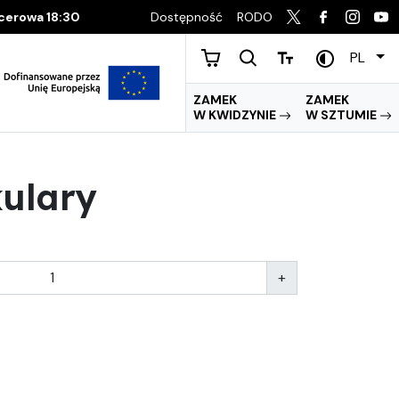
Dostępność
RODO
acerowa 18:30
PL
ZAMEK
ZAMEK
W KWIDZYNIE
W SZTUMIE
kulary
+