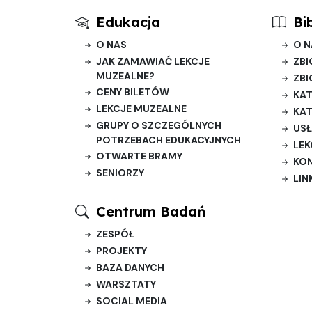
Edukacja
Bi
O NAS
O N
JAK ZAMAWIAĆ LEKCJE
ZBI
MUZEALNE?
ZBI
CENY BILETÓW
KAT
LEKCJE MUZEALNE
KAT
GRUPY O SZCZEGÓLNYCH
USŁ
POTRZEBACH EDUKACYJNYCH
LEK
OTWARTE BRAMY
KO
SENIORZY
LIN
Centrum Badań
ZESPÓŁ
PROJEKTY
BAZA DANYCH
WARSZTATY
SOCIAL MEDIA