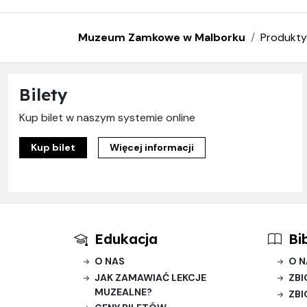
Muzeum Zamkowe w Malborku
Produkty
Bilety
Kup bilet w naszym systemie online
Kup bilet
Więcej informacji
Edukacja
Bi
O NAS
O N
JAK ZAMAWIAĆ LEKCJE
ZBI
MUZEALNE?
ZBI