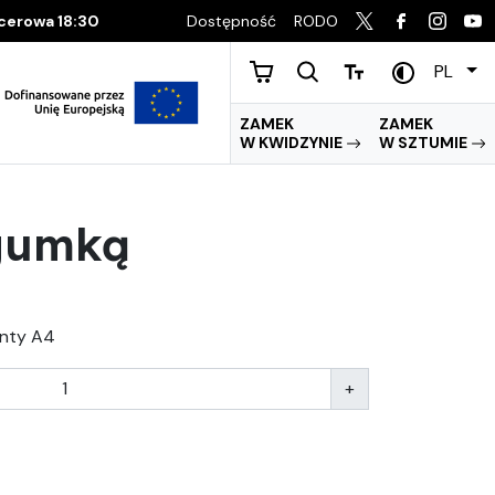
Dostępność
RODO
acerowa 18:30
PL
ZAMEK
ZAMEK
W KWIDZYNIE
W SZTUMIE
 gumką
nty A4
+