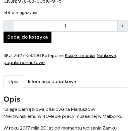
6.ISBN: 978-83-60518-91-5
148 w magazynie
Ilość
-
+
Dodaj do koszyka
SKU:
2627-383D6
Kategorie:
Książki i media
,
Naukowe,
popularnonaukowe
Opis
Informacje dodatkowe
Opis
Księga pamiątkowa ofiarowana Mariuszowi
Mierzwińskiemu w 40-lecie pracy muzealnej w Malborku.
W roku 2017 mija 20 lat od momentu wpisania Zamku