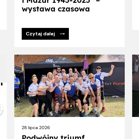
i Mazur 1945-2025” –
wystawa czasowa
Czytaj dalej
28 lipca 2026
Podwójny triumf