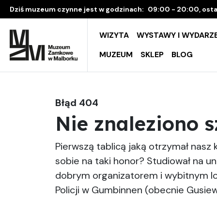
Dziś muzeum czynne jest w godzinach:
09:00 - 20:00, osta
WIZYTA
WYSTAWY I WYDARZE
MUZEUM
SKLEP
BLOG
Błąd 404
Nie znaleziono 
Pierwszą tablicą jaką otrzymał nasz
sobie na taki honor? Studiował na u
dobrym organizatorem i wybitnym lo
Policji w Gumbinnen (obecnie Gusie