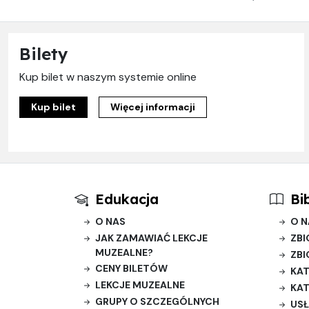
Bilety
Kup bilet w naszym systemie online
Kup bilet
Więcej informacji
Edukacja
Bi
O NAS
O N
JAK ZAMAWIAĆ LEKCJE
ZBI
MUZEALNE?
ZBI
CENY BILETÓW
KAT
LEKCJE MUZEALNE
KAT
GRUPY O SZCZEGÓLNYCH
USŁ