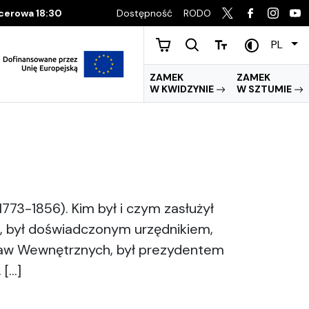
Dostępność
RODO
acerowa 18:30
PL
ZAMEK
ZAMEK
W KWIDZYNIE
W SZTUMIE
773-1856). Kim był i czym zasłużył
ł, był doświadczonym urzędnikiem,
praw Wewnętrznych, był prezydentem
 […]