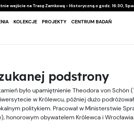
tnie wejście na Trasę Zamkową - Historyczną o godz. 16:30, Sp
NIA
KOLEKCJE
PROJEKTY
CENTRUM BADAŃ
szukanej podstrony
 kamień było upamiętnienie Theodora von Schön (1
niwersytecie w Królewcu, później dużo podróżowa
kalnym politykiem. Pracował w Ministerstwie S
w), honorowym obywatelem Królewca i Wrocławia.