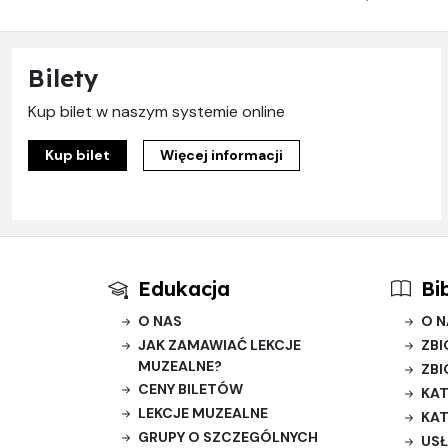
Bilety
Kup bilet w naszym systemie online
Kup bilet
Więcej informacji
Edukacja
Bi
O NAS
O N
JAK ZAMAWIAĆ LEKCJE
ZBI
MUZEALNE?
ZBI
CENY BILETÓW
KAT
LEKCJE MUZEALNE
KAT
GRUPY O SZCZEGÓLNYCH
USŁ