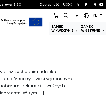
Dostępność
RODO
acerowa 18:30
PL
ZAMEK
ZAMEK
W KWIDZYNIE
W SZTUMIE
w oraz zachodnim odcinku
 lata północny. Dzięki wykonanym
obiałami dekoracji – ważnych
nbrechta. W tym […]