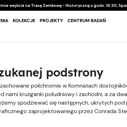
tnie wejście na Trasę Zamkową - Historyczną o godz. 16:30, Sp
NIA
KOLEKCJE
PROJEKTY
CENTRUM BADAŃ
szukanej podstrony
e zachowane polichromie w Komnatach dostojnikó
 nami krużganki południowy i zachodni, a za dwa
żemy spodziewać się następnych, ukrytych pod p
aficznego zaprojektowanego przez Conrada Stei