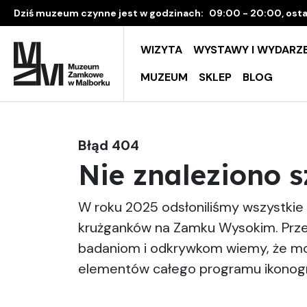
Dziś muzeum czynne jest w godzinach:
09:00 - 20:00, osta
WIZYTA
WYSTAWY I WYDARZE
MUZEUM
SKLEP
BLOG
Błąd 404
Nie znaleziono 
W roku 2025 odsłoniliśmy wszystki
krużganków na Zamku Wysokim. Przed
badaniom i odkrywkom wiemy, że mo
elementów całego programu ikonogr