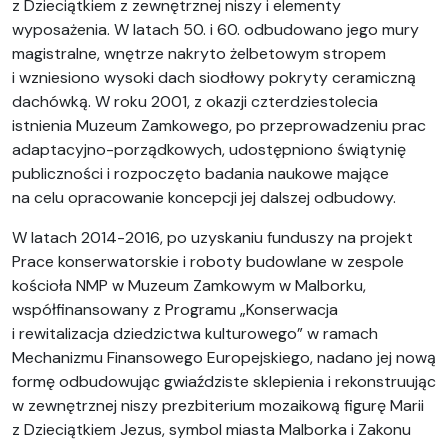
z Dzieciątkiem z zewnętrznej niszy i elementy
wyposażenia. W latach 50. i 60. odbudowano jego mury
magistralne, wnętrze nakryto żelbetowym stropem
i wzniesiono wysoki dach siodłowy pokryty ceramiczną
dachówką. W roku 2001, z okazji czterdziestolecia
istnienia Muzeum Zamkowego, po przeprowadzeniu prac
adaptacyjno-porządkowych, udostępniono świątynię
publiczności i rozpoczęto badania naukowe mające
na celu opracowanie koncepcji jej dalszej odbudowy.
W latach 2014-2016, po uzyskaniu funduszy na projekt
Prace konserwatorskie i roboty budowlane w zespole
kościoła NMP w Muzeum Zamkowym w Malborku,
współfinansowany z Programu „Konserwacja
i rewitalizacja dziedzictwa kulturowego” w ramach
Mechanizmu Finansowego Europejskiego, nadano jej nową
formę odbudowując gwiaździste sklepienia i rekonstruując
w zewnętrznej niszy prezbiterium mozaikową figurę Marii
z Dzieciątkiem Jezus, symbol miasta Malborka i Zakonu