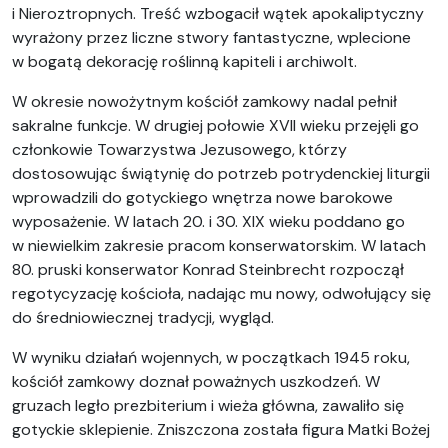
i Nieroztropnych. Treść wzbogacił wątek apokaliptyczny
wyrażony przez liczne stwory fantastyczne, wplecione
w bogatą dekorację roślinną kapiteli i archiwolt.
W okresie nowożytnym kościół zamkowy nadal pełnił
sakralne funkcje. W drugiej połowie XVII wieku przejęli go
członkowie Towarzystwa Jezusowego, którzy
dostosowując świątynię do potrzeb potrydenckiej liturgii
wprowadzili do gotyckiego wnętrza nowe barokowe
wyposażenie. W latach 20. i 30. XIX wieku poddano go
w niewielkim zakresie pracom konserwatorskim. W latach
80. pruski konserwator Konrad Steinbrecht rozpoczął
regotycyzację kościoła, nadając mu nowy, odwołujący się
do średniowiecznej tradycji, wygląd.
W wyniku działań wojennych, w początkach 1945 roku,
kościół zamkowy doznał poważnych uszkodzeń. W
gruzach legło prezbiterium i wieża główna, zawaliło się
gotyckie sklepienie. Zniszczona została figura Matki Bożej