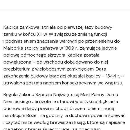
Kaplica zamkowa istniała od pierwszej fazy budowy
zamku w końcu XIII w. W związku ze zmianą funkcji
i podniesieniem znaczenia warowni po przeniesieniu do
Malborka stolicy państwa w 1309 r., zajmująca jedynie
połowę północnego skrzydła kaplica została
powiększona – od wschodu dobudowano do niej
prezbiterium z wielobocznym zamknięciem. Data
zakończenia budowy bardziej okazałej kaplicy – 1344 r. –
utrwalona została napisem konsekracyjnym we wnętrzu.
Reguła Zakonu Szpitala Najświętszej Marii Panny Domu
Niemieckiego Jerozolimie stanowi w artykule 9: „Bracia
duchowni i laicy powinni chodzić razem dniem i nocą
na oficjum Boże i na godziny a duchowni powinni śpiewać
i czytać msze według brewiarza i ksiąg, które są napisane
dla zakonu; bracia świeccy, jeżeli są obecni lub