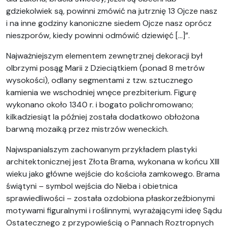
gdziekolwiek są, powinni zmówić na jutrznię 13 Ojcze nasz
i na inne godziny kanoniczne siedem Ojcze nasz oprócz
nieszporów, kiedy powinni odmówić dziewięć […]”.
Najważniejszym elementem zewnętrznej dekoracji był
olbrzymi posąg Marii z Dzieciątkiem (ponad 8 metrów
wysokości), odlany segmentami z tzw. sztucznego
kamienia we wschodniej wnęce prezbiterium. Figurę
wykonano około 1340 r. i bogato polichromowano;
kilkadziesiąt la później została dodatkowo obłożona
barwną mozaiką przez mistrzów weneckich.
Najwspanialszym zachowanym przykładem plastyki
architektonicznej jest Złota Brama, wykonana w końcu XIII
wieku jako główne wejście do kościoła zamkowego. Brama
świątyni – symbol wejścia do Nieba i obietnica
sprawiedliwości – została ozdobiona płaskorzeźbionymi
motywami figuralnymi i roślinnymi, wyrażającymi ideę Sądu
Ostatecznego z przypowieścią o Pannach Roztropnych