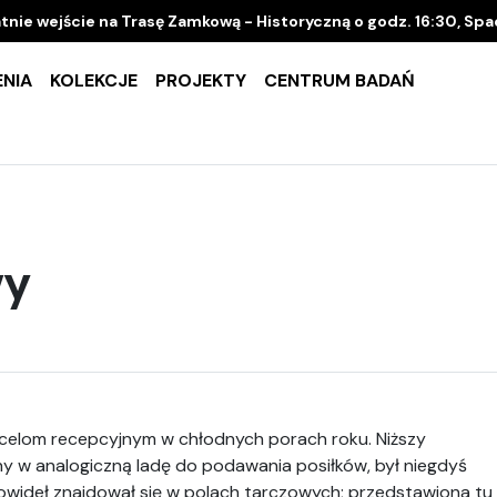
tnie wejście na Trasę Zamkową - Historyczną o godz. 16:30, Sp
NIA
KOLEKCJE
PROJEKTY
CENTRUM BADAŃ
wy
 celom recepcyjnym w chłodnych porach roku. Niższy
y w analogiczną ladę do podawania posiłków, był niegdyś
wideł znajdował się w polach tarczowych; przedstawiona tu