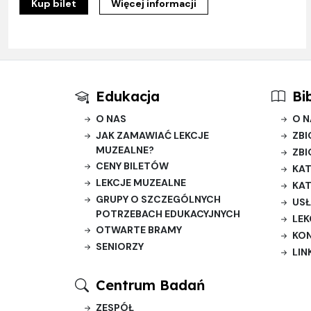
Kup bilet
Więcej informacji
Edukacja
Bi
O NAS
O N
JAK ZAMAWIAĆ LEKCJE
ZBI
MUZEALNE?
ZBI
CENY BILETÓW
KAT
LEKCJE MUZEALNE
KAT
GRUPY O SZCZEGÓLNYCH
USŁ
POTRZEBACH EDUKACYJNYCH
LEK
OTWARTE BRAMY
KO
SENIORZY
LIN
Centrum Badań
ZESPÓŁ