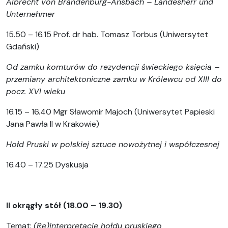
Albrecht von Brandenburg-Ansbach – Landesherr und
Unternehmer
15.50 – 16.15 Prof. dr hab. Tomasz Torbus (Uniwersytet
Gdański)
Od zamku komturów do rezydencji świeckiego księcia –
przemiany architektoniczne zamku w Królewcu od XIII do
pocz. XVI wieku
16.15 – 16.40 Mgr Sławomir Majoch (Uniwersytet Papieski
Jana Pawła II w Krakowie)
Hołd Pruski w polskiej sztuce nowożytnej i współczesnej
16.40 – 17.25 Dyskusja
II okrągły stół (18.00 – 19.30)
Temat:
(Re)interpretacje hołdu pruskiego